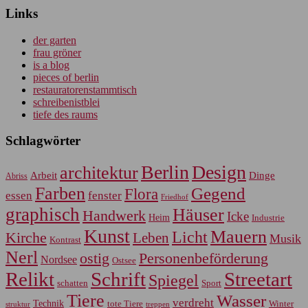
Links
der garten
frau gröner
is a blog
pieces of berlin
restauratorenstammtisch
schreibenistblei
tiefe des raums
Schlagwörter
Berlin
Design
architektur
Arbeit
Dinge
Abriss
Farben
Gegend
Flora
essen
fenster
Friedhof
graphisch
Häuser
Handwerk
Icke
Heim
Industrie
Kunst
Mauern
Licht
Kirche
Leben
Musik
Kontrast
Nerl
Personenbeförderung
ostig
Nordsee
Ostsee
Relikt
Schrift
Streetart
Spiegel
Sport
schatten
Tiere
Wasser
verdreht
Technik
tote Tiere
Winter
treppen
struktur