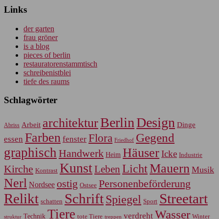
Links
der garten
frau gröner
is a blog
pieces of berlin
restauratorenstammtisch
schreibenistblei
tiefe des raums
Schlagwörter
Berlin
Design
architektur
Arbeit
Dinge
Abriss
Farben
Gegend
Flora
essen
fenster
Friedhof
graphisch
Häuser
Handwerk
Icke
Heim
Industrie
Kunst
Mauern
Licht
Kirche
Leben
Musik
Kontrast
Nerl
Personenbeförderung
ostig
Nordsee
Ostsee
Relikt
Schrift
Streetart
Spiegel
Sport
schatten
Tiere
Wasser
verdreht
Technik
tote Tiere
Winter
treppen
struktur