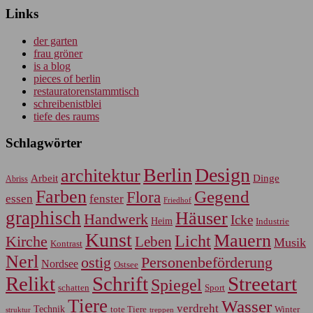
Links
der garten
frau gröner
is a blog
pieces of berlin
restauratorenstammtisch
schreibenistblei
tiefe des raums
Schlagwörter
Berlin
Design
architektur
Arbeit
Dinge
Abriss
Farben
Gegend
Flora
essen
fenster
Friedhof
graphisch
Häuser
Handwerk
Icke
Heim
Industrie
Kunst
Mauern
Licht
Kirche
Leben
Musik
Kontrast
Nerl
Personenbeförderung
ostig
Nordsee
Ostsee
Relikt
Schrift
Streetart
Spiegel
Sport
schatten
Tiere
Wasser
verdreht
Technik
tote Tiere
Winter
treppen
struktur