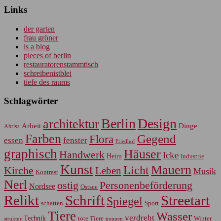
Links
der garten
frau gröner
is a blog
pieces of berlin
restauratorenstammtisch
schreibenistblei
tiefe des raums
Schlagwörter
Berlin
Design
architektur
Arbeit
Dinge
Abriss
Farben
Gegend
Flora
essen
fenster
Friedhof
graphisch
Häuser
Handwerk
Icke
Heim
Industrie
Kunst
Mauern
Licht
Kirche
Leben
Musik
Kontrast
Nerl
Personenbeförderung
ostig
Nordsee
Ostsee
Relikt
Schrift
Streetart
Spiegel
Sport
schatten
Tiere
Wasser
verdreht
Technik
tote Tiere
Winter
treppen
struktur