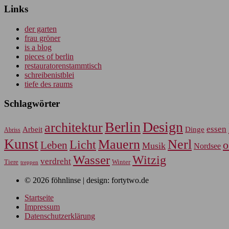
Links
der garten
frau gröner
is a blog
pieces of berlin
restauratorenstammtisch
schreibenistblei
tiefe des raums
Schlagwörter
Berlin
Design
architektur
essen
Arbeit
Dinge
Abriss
Kunst
Mauern
Nerl
Licht
Leben
o
Musik
Nordsee
Wasser
Witzig
verdreht
Tiere
Winter
treppen
© 2026 föhnlinse | design: fortytwo.de
Startseite
Impressum
Datenschutzerklärung