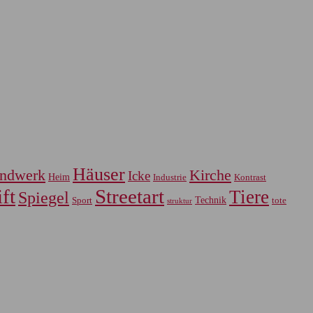
Häuser
ndwerk
Kirche
Icke
Heim
Industrie
Kontrast
ft
Streetart
Tiere
Spiegel
Sport
Technik
tote
struktur