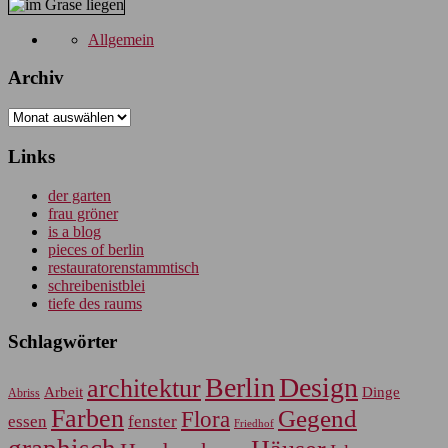
Allgemein
Archiv
Archiv
Links
der garten
frau gröner
is a blog
pieces of berlin
restauratorenstammtisch
schreibenistblei
tiefe des raums
Schlagwörter
Berlin
Design
architektur
Arbeit
Dinge
Abriss
Farben
Gegend
Flora
essen
fenster
Friedhof