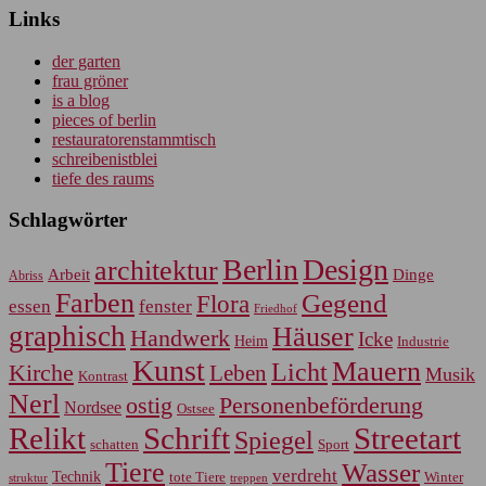
Links
der garten
frau gröner
is a blog
pieces of berlin
restauratorenstammtisch
schreibenistblei
tiefe des raums
Schlagwörter
Berlin
Design
architektur
Arbeit
Dinge
Abriss
Farben
Gegend
Flora
essen
fenster
Friedhof
graphisch
Häuser
Handwerk
Icke
Heim
Industrie
Kunst
Mauern
Licht
Kirche
Leben
Musik
Kontrast
Nerl
Personenbeförderung
ostig
Nordsee
Ostsee
Relikt
Schrift
Streetart
Spiegel
Sport
schatten
Tiere
Wasser
verdreht
Technik
tote Tiere
Winter
treppen
struktur