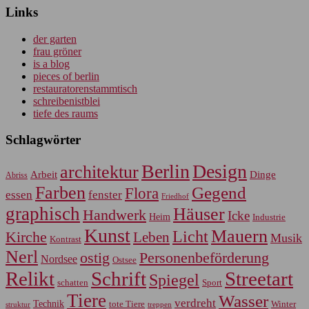
Links
der garten
frau gröner
is a blog
pieces of berlin
restauratorenstammtisch
schreibenistblei
tiefe des raums
Schlagwörter
Berlin
Design
architektur
Arbeit
Dinge
Abriss
Farben
Gegend
Flora
essen
fenster
Friedhof
graphisch
Häuser
Handwerk
Icke
Heim
Industrie
Kunst
Mauern
Licht
Kirche
Leben
Musik
Kontrast
Nerl
Personenbeförderung
ostig
Nordsee
Ostsee
Relikt
Schrift
Streetart
Spiegel
Sport
schatten
Tiere
Wasser
verdreht
Technik
tote Tiere
Winter
treppen
struktur