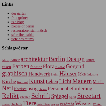
Links
der garten
frau gröner
is a blog
pieces of berlin
restauratorenstammtisch
schreibenistblei
tiefe des raums
Schlagwörter
Berlin
Design
architektur
Arbeit
Dinge
Abriss
Farben
Gegend
Flora
essen
fenster
Friedhof
graphisch
Häuser
Handwerk
Icke
Heim
Industrie
Kunst
Mauern
Licht
Kirche
Leben
Musik
Kontrast
Nerl
Personenbeförderung
ostig
Nordsee
Ostsee
Relikt
Schrift
Streetart
Spiegel
Sport
schatten
Tiere
Wasser
verdreht
Technik
tote Tiere
Winter
treppen
struktur