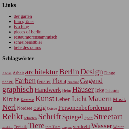
Links
der garten
frau gröner
is a blog
pieces of berlin
restauratorenstammtisch
schreibenistblei
tiefe des raums
Schlagwörter
Berlin
Design
architektur
Arbeit
Dinge
Abriss
Farben
Gegend
Flora
essen
fenster
Friedhof
graphisch
Häuser
Handwerk
Icke
Heim
Industrie
Kunst
Mauern
Licht
Kirche
Leben
Musik
Kontrast
Nerl
Personenbeförderung
ostig
Nordsee
Ostsee
Relikt
Schrift
Streetart
Spiegel
Sport
schatten
Tiere
Wasser
verdreht
Technik
tote Tiere
Winter
treppen
struktur