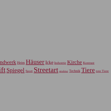
Häuser
ndwerk
Kirche
Icke
Heim
Industrie
Kontrast
ft
Streetart
Tiere
Spiegel
Sport
Technik
tote Tiere
struktur