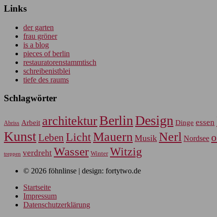
Links
der garten
frau gröner
is a blog
pieces of berlin
restauratorenstammtisch
schreibenistblei
tiefe des raums
Schlagwörter
Berlin
Design
architektur
essen
Arbeit
Dinge
Abriss
Kunst
Mauern
Nerl
Licht
Leben
o
Musik
Nordsee
Wasser
Witzig
verdreht
Winter
treppen
© 2026 föhnlinse | design: fortytwo.de
Startseite
Impressum
Datenschutzerklärung