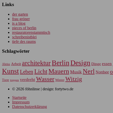
Links
der garten
frau gröner
is a blog
pieces of berlin
restauratorenstammtisch
schreibenistblei
tiefe des raums
Schlagwörter
Berlin
Design
architektur
essen
Arbeit
Dinge
Abriss
Kunst
Mauern
Nerl
Licht
Leben
o
Musik
Nordsee
Wasser
Witzig
verdreht
Tiere
Winter
treppen
© 2026 föhnlinse | design: fortytwo.de
Startseite
Impressum
Datenschutzerklärung