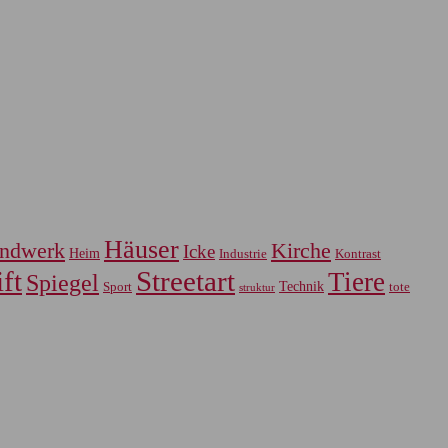
Häuser
ndwerk
Kirche
Icke
Heim
Industrie
Kontrast
ft
Streetart
Tiere
Spiegel
Sport
Technik
tote
struktur