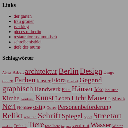
Links
der garten
frau gröner
is a blog
pieces of berlin
restauratorenstammtisch
schreibenistblei
tiefe des raums
Schlagwörter
Berlin
Design
architektur
Arbeit
Dinge
Abriss
Farben
Gegend
Flora
essen
fenster
Friedhof
graphisch
Häuser
Handwerk
Icke
Heim
Industrie
Kunst
Mauern
Licht
Kirche
Leben
Musik
Kontrast
Nerl
Personenbeförderung
ostig
Nordsee
Ostsee
Relikt
Schrift
Streetart
Spiegel
Sport
schatten
Tiere
Wasser
verdreht
Technik
tote Tiere
Winter
treppen
struktur