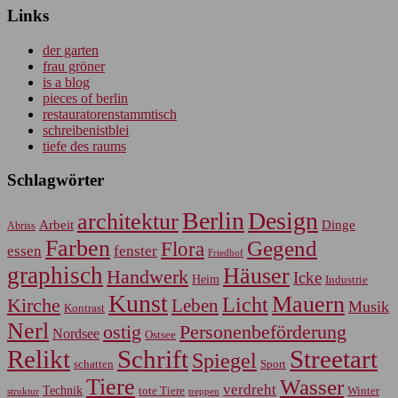
Links
der garten
frau gröner
is a blog
pieces of berlin
restauratorenstammtisch
schreibenistblei
tiefe des raums
Schlagwörter
Berlin
Design
architektur
Arbeit
Dinge
Abriss
Farben
Gegend
Flora
essen
fenster
Friedhof
graphisch
Häuser
Handwerk
Icke
Heim
Industrie
Kunst
Mauern
Licht
Kirche
Leben
Musik
Kontrast
Nerl
Personenbeförderung
ostig
Nordsee
Ostsee
Relikt
Schrift
Streetart
Spiegel
Sport
schatten
Tiere
Wasser
verdreht
Technik
tote Tiere
Winter
treppen
struktur