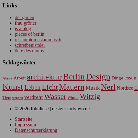
Links
der garten
frau gröner
is a blog
pieces of berlin
restauratorenstammtisch
schreibenistblei
tiefe des raums
Schlagwörter
Berlin
Design
architektur
essen
Arbeit
Dinge
Abriss
Kunst
Mauern
Nerl
Licht
Leben
o
Musik
Nordsee
Wasser
Witzig
verdreht
Tiere
Winter
treppen
© 2026 föhnlinse | design: fortytwo.de
Startseite
Impressum
Datenschutzerklärung