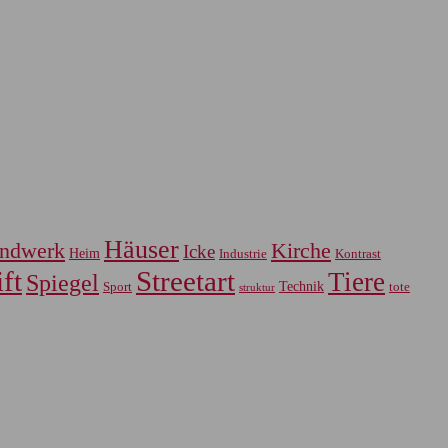
Häuser
ndwerk
Kirche
Icke
Heim
Industrie
Kontrast
ft
Streetart
Tiere
Spiegel
Sport
Technik
tote
struktur