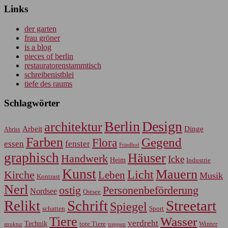
Links
der garten
frau gröner
is a blog
pieces of berlin
restauratorenstammtisch
schreibenistblei
tiefe des raums
Schlagwörter
Berlin
Design
architektur
Arbeit
Dinge
Abriss
Farben
Gegend
Flora
essen
fenster
Friedhof
graphisch
Häuser
Handwerk
Icke
Heim
Industrie
Kunst
Mauern
Licht
Kirche
Leben
Musik
Kontrast
Nerl
Personenbeförderung
ostig
Nordsee
Ostsee
Relikt
Schrift
Streetart
Spiegel
Sport
schatten
Tiere
Wasser
verdreht
Technik
tote Tiere
Winter
treppen
struktur