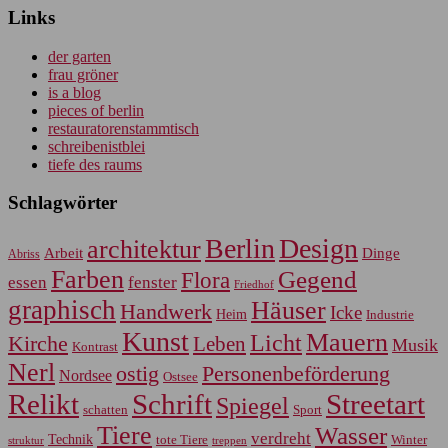
Links
der garten
frau gröner
is a blog
pieces of berlin
restauratorenstammtisch
schreibenistblei
tiefe des raums
Schlagwörter
Berlin
Design
architektur
Arbeit
Dinge
Abriss
Farben
Gegend
Flora
essen
fenster
Friedhof
graphisch
Häuser
Handwerk
Icke
Heim
Industrie
Kunst
Mauern
Licht
Kirche
Leben
Musik
Kontrast
Nerl
Personenbeförderung
ostig
Nordsee
Ostsee
Relikt
Schrift
Streetart
Spiegel
Sport
schatten
Tiere
Wasser
verdreht
Technik
tote Tiere
Winter
treppen
struktur