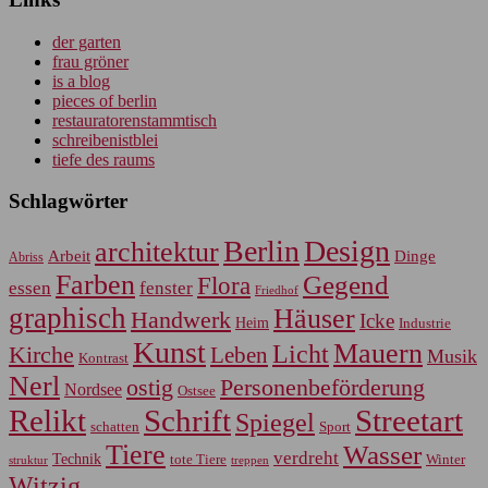
der garten
frau gröner
is a blog
pieces of berlin
restauratorenstammtisch
schreibenistblei
tiefe des raums
Schlagwörter
Berlin
Design
architektur
Arbeit
Dinge
Abriss
Farben
Gegend
Flora
essen
fenster
Friedhof
graphisch
Häuser
Handwerk
Icke
Heim
Industrie
Kunst
Mauern
Licht
Kirche
Leben
Musik
Kontrast
Nerl
Personenbeförderung
ostig
Nordsee
Ostsee
Relikt
Schrift
Streetart
Spiegel
Sport
schatten
Tiere
Wasser
verdreht
Technik
tote Tiere
Winter
treppen
struktur
Witzig