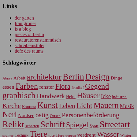
Links
der garten
frau gröner
is a blog
pieces of berlin
restauratorenstammtisch
schreibenistblei
tiefe des raums
Schlagwörter
Berlin
Design
architektur
Arbeit
Dinge
Abriss
Farben
Gegend
Flora
essen
fenster
Friedhof
graphisch
Häuser
Handwerk
Icke
Heim
Industrie
Kunst
Mauern
Licht
Kirche
Leben
Musik
Kontrast
Nerl
Personenbeförderung
ostig
Nordsee
Ostsee
Relikt
Schrift
Streetart
Spiegel
Sport
schatten
Tiere
Wasser
verdreht
Technik
tote Tiere
Winter
treppen
struktur