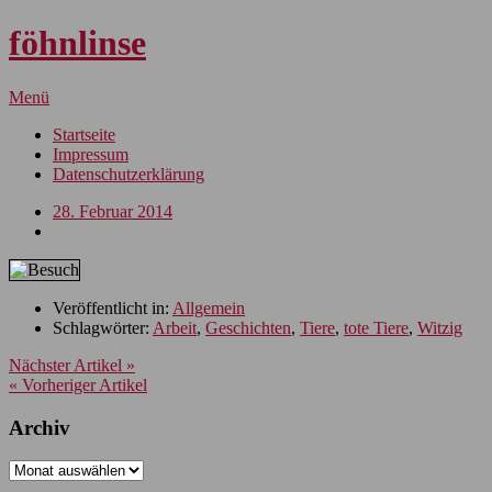
föhnlinse
Menü
Startseite
Impressum
Datenschutzerklärung
28. Februar 2014
Veröffentlicht in:
Allgemein
Schlagwörter:
Arbeit
,
Geschichten
,
Tiere
,
tote Tiere
,
Witzig
Nächster Artikel »
« Vorheriger Artikel
Archiv
Archiv