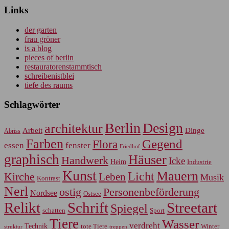
Links
der garten
frau gröner
is a blog
pieces of berlin
restauratorenstammtisch
schreibenistblei
tiefe des raums
Schlagwörter
Berlin
Design
architektur
Arbeit
Dinge
Abriss
Farben
Gegend
Flora
essen
fenster
Friedhof
graphisch
Häuser
Handwerk
Icke
Heim
Industrie
Kunst
Mauern
Licht
Kirche
Leben
Musik
Kontrast
Nerl
Personenbeförderung
ostig
Nordsee
Ostsee
Relikt
Schrift
Streetart
Spiegel
Sport
schatten
Tiere
Wasser
verdreht
Technik
tote Tiere
Winter
treppen
struktur