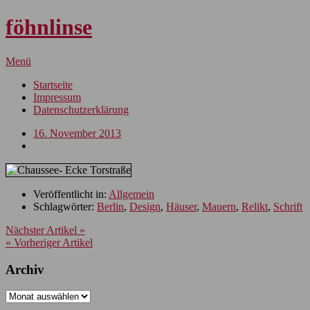
föhnlinse
Menü
Startseite
Impressum
Datenschutzerklärung
16. November 2013
Veröffentlicht in:
Allgemein
Schlagwörter:
Berlin
,
Design
,
Häuser
,
Mauern
,
Relikt
,
Schrift
Nächster Artikel »
« Vorheriger Artikel
Archiv
Archiv