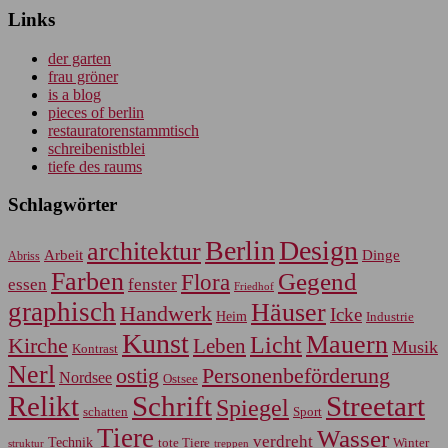
Links
der garten
frau gröner
is a blog
pieces of berlin
restauratorenstammtisch
schreibenistblei
tiefe des raums
Schlagwörter
Berlin
Design
architektur
Arbeit
Dinge
Abriss
Farben
Gegend
Flora
essen
fenster
Friedhof
graphisch
Häuser
Handwerk
Icke
Heim
Industrie
Kunst
Mauern
Licht
Kirche
Leben
Musik
Kontrast
Nerl
Personenbeförderung
ostig
Nordsee
Ostsee
Relikt
Schrift
Streetart
Spiegel
Sport
schatten
Tiere
Wasser
verdreht
Technik
tote Tiere
Winter
treppen
struktur