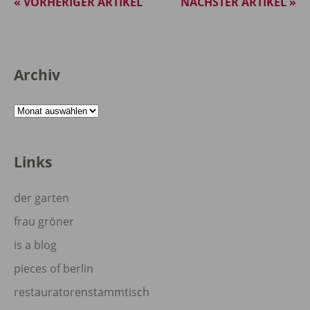
« VORHERIGER ARTIKEL
NÄCHSTER ARTIKEL »
Archiv
Archiv
Links
der garten
frau gröner
is a blog
pieces of berlin
restauratorenstammtisch