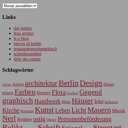
Archiv
Links
der garten
frau gröner
is a blog
pieces of berlin
restauratorenstammtisch
schreibenistblei
tiefe des raums
Schlagwörter
Berlin
Design
architektur
Arbeit
Dinge
Abriss
Farben
Gegend
Flora
essen
fenster
Friedhof
graphisch
Häuser
Handwerk
Icke
Heim
Industrie
Kunst
Mauern
Licht
Kirche
Leben
Musik
Kontrast
Nerl
Personenbeförderung
ostig
Nordsee
Ostsee
Relikt
Schrift
Streetart
Spiegel