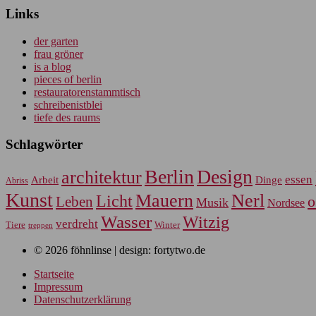
Links
der garten
frau gröner
is a blog
pieces of berlin
restauratorenstammtisch
schreibenistblei
tiefe des raums
Schlagwörter
Berlin
Design
architektur
essen
Arbeit
Dinge
Abriss
Kunst
Mauern
Nerl
Licht
Leben
o
Musik
Nordsee
Wasser
Witzig
verdreht
Tiere
Winter
treppen
© 2026 föhnlinse | design: fortytwo.de
Startseite
Impressum
Datenschutzerklärung