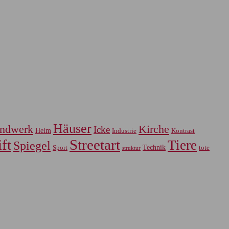
Häuser
ndwerk
Kirche
Icke
Heim
Industrie
Kontrast
ft
Streetart
Tiere
Spiegel
Sport
Technik
tote
struktur