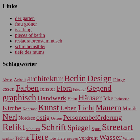
Links
der garten
frau gröner
is a blog
pieces of berlin
restauratorenstammtisch
schreibenistblei
tiefe des raums
Schlagwörter
Berlin
Design
architektur
Arbeit
Dinge
Abriss
Farben
Gegend
Flora
essen
fenster
Friedhof
graphisch
Häuser
Handwerk
Icke
Heim
Industrie
Kunst
Mauern
Licht
Kirche
Leben
Musik
Kontrast
Nerl
Personenbeförderung
ostig
Nordsee
Ostsee
Relikt
Schrift
Streetart
Spiegel
Sport
schatten
Tiere
Wasser
verdreht
Technik
tote Tiere
Winter
treppen
struktur