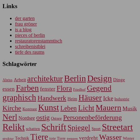
Links
der garten
frau gröner
is a blog
pieces of berlin
restauratorenstammtisch
schreibenistblei
tiefe des raums
Schlagwörter
Berlin
Design
architektur
Arbeit
Dinge
Abriss
Farben
Gegend
Flora
essen
fenster
Friedhof
graphisch
Häuser
Handwerk
Icke
Heim
Industrie
Kunst
Mauern
Licht
Kirche
Leben
Musik
Kontrast
Nerl
Personenbeförderung
ostig
Nordsee
Ostsee
Relikt
Schrift
Streetart
Spiegel
Sport
schatten
Tiere
Wasser
verdreht
Technik
tote Tiere
Winter
treppen
struktur