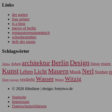
Links
der garten
frau gröner
is a blog
pieces of berlin
restauratorenstammtisch
schreibenistblei
tiefe des raums
Schlagwörter
Berlin
Design
architektur
essen
Arbeit
Dinge
Abriss
Kunst
Mauern
Nerl
Licht
Leben
o
Musik
Nordsee
Wasser
Witzig
verdreht
Tiere
Winter
treppen
© 2026 föhnlinse | design: fortytwo.de
Startseite
Impressum
Datenschutzerklärung