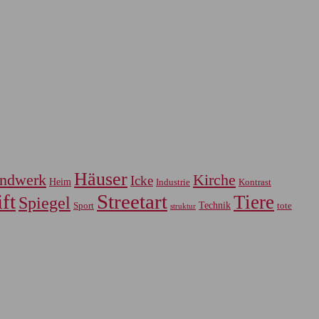
Häuser
ndwerk
Kirche
Icke
Heim
Industrie
Kontrast
ft
Streetart
Tiere
Spiegel
Sport
Technik
tote
struktur