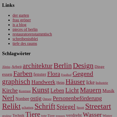
Links
der garten
frau gröner
is a blog
pieces of berlin
restauratorenstammtisch
schreibenistblei
tiefe des raums
Schlagwörter
Berlin
Design
architektur
Arbeit
Dinge
Abriss
Farben
Gegend
Flora
essen
fenster
Friedhof
graphisch
Häuser
Handwerk
Icke
Heim
Industrie
Kunst
Mauern
Licht
Kirche
Leben
Musik
Kontrast
Nerl
Personenbeförderung
ostig
Nordsee
Ostsee
Relikt
Schrift
Streetart
Spiegel
Sport
schatten
Tiere
Wasser
verdreht
Technik
tote Tiere
Winter
treppen
struktur