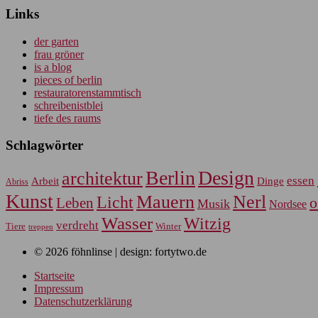
Links
der garten
frau gröner
is a blog
pieces of berlin
restauratorenstammtisch
schreibenistblei
tiefe des raums
Schlagwörter
Berlin
Design
architektur
essen
Arbeit
Dinge
Abriss
Kunst
Mauern
Nerl
Licht
Leben
o
Musik
Nordsee
Wasser
Witzig
verdreht
Tiere
Winter
treppen
© 2026 föhnlinse | design: fortytwo.de
Startseite
Impressum
Datenschutzerklärung