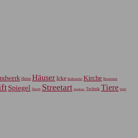
Häuser
ndwerk
Kirche
Icke
Heim
Industrie
Kontrast
ft
Streetart
Tiere
Spiegel
Sport
Technik
tote
struktur