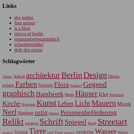
Links
der garten
frau gröner
is a blog
pieces of berlin
restauratorenstammtisch
schreibenistblei
tiefe des raums
Schlagwörter
Berlin
Design
architektur
Arbeit
Dinge
Abriss
Farben
Gegend
Flora
essen
fenster
Friedhof
graphisch
Häuser
Handwerk
Icke
Heim
Industrie
Kunst
Mauern
Licht
Kirche
Leben
Musik
Kontrast
Nerl
Personenbeförderung
ostig
Nordsee
Ostsee
Relikt
Schrift
Streetart
Spiegel
Sport
schatten
Tiere
Wasser
verdreht
Technik
tote Tiere
Winter
treppen
struktur