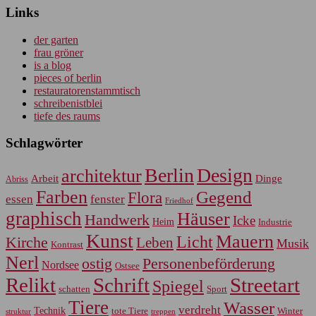
Links
der garten
frau gröner
is a blog
pieces of berlin
restauratorenstammtisch
schreibenistblei
tiefe des raums
Schlagwörter
Berlin
Design
architektur
Arbeit
Dinge
Abriss
Farben
Gegend
Flora
essen
fenster
Friedhof
graphisch
Häuser
Handwerk
Icke
Heim
Industrie
Kunst
Mauern
Licht
Kirche
Leben
Musik
Kontrast
Nerl
Personenbeförderung
ostig
Nordsee
Ostsee
Relikt
Schrift
Streetart
Spiegel
Sport
schatten
Tiere
Wasser
verdreht
Technik
tote Tiere
Winter
treppen
struktur