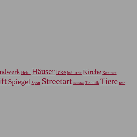
Häuser
ndwerk
Kirche
Icke
Heim
Industrie
Kontrast
ft
Streetart
Tiere
Spiegel
Sport
Technik
tote
struktur