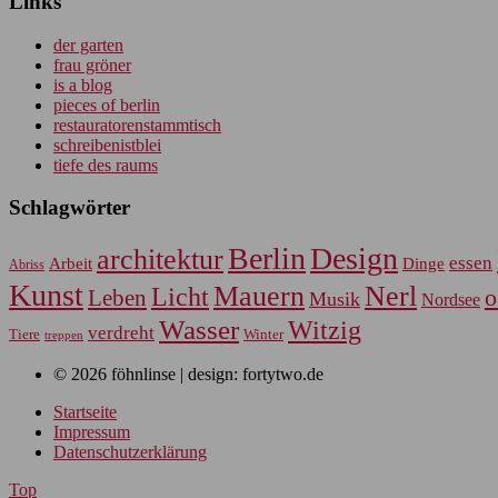
Links
der garten
frau gröner
is a blog
pieces of berlin
restauratorenstammtisch
schreibenistblei
tiefe des raums
Schlagwörter
Berlin
Design
architektur
essen
Arbeit
Dinge
Abriss
Kunst
Mauern
Nerl
Licht
Leben
o
Musik
Nordsee
Wasser
Witzig
verdreht
Tiere
Winter
treppen
© 2026 föhnlinse | design: fortytwo.de
Startseite
Impressum
Datenschutzerklärung
Top