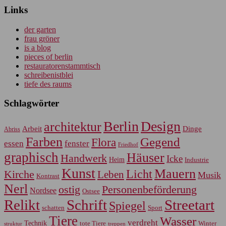
Links
der garten
frau gröner
is a blog
pieces of berlin
restauratorenstammtisch
schreibenistblei
tiefe des raums
Schlagwörter
Berlin
Design
architektur
Arbeit
Dinge
Abriss
Farben
Gegend
Flora
essen
fenster
Friedhof
graphisch
Häuser
Handwerk
Icke
Heim
Industrie
Kunst
Mauern
Licht
Kirche
Leben
Musik
Kontrast
Nerl
Personenbeförderung
ostig
Nordsee
Ostsee
Relikt
Schrift
Streetart
Spiegel
Sport
schatten
Tiere
Wasser
verdreht
Technik
tote Tiere
Winter
treppen
struktur