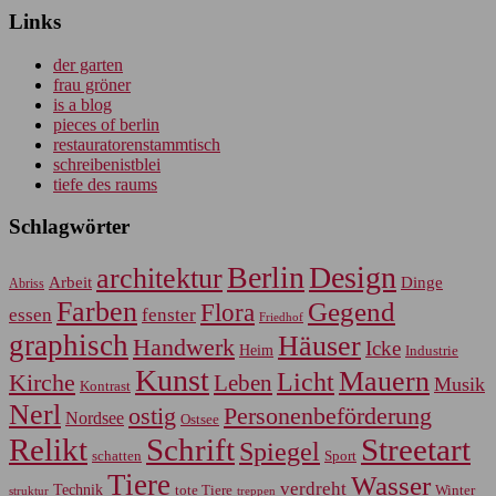
Links
der garten
frau gröner
is a blog
pieces of berlin
restauratorenstammtisch
schreibenistblei
tiefe des raums
Schlagwörter
Berlin
Design
architektur
Arbeit
Dinge
Abriss
Farben
Gegend
Flora
essen
fenster
Friedhof
graphisch
Häuser
Handwerk
Icke
Heim
Industrie
Kunst
Mauern
Licht
Kirche
Leben
Musik
Kontrast
Nerl
Personenbeförderung
ostig
Nordsee
Ostsee
Relikt
Schrift
Streetart
Spiegel
Sport
schatten
Tiere
Wasser
verdreht
Technik
tote Tiere
Winter
treppen
struktur