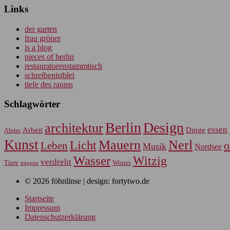
Links
der garten
frau gröner
is a blog
pieces of berlin
restauratorenstammtisch
schreibenistblei
tiefe des raums
Schlagwörter
Berlin
Design
architektur
essen
Arbeit
Dinge
Abriss
Kunst
Mauern
Nerl
Licht
Leben
o
Musik
Nordsee
Wasser
Witzig
verdreht
Tiere
Winter
treppen
© 2026 föhnlinse | design: fortytwo.de
Startseite
Impressum
Datenschutzerklärung