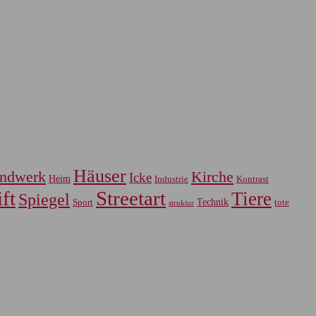
Häuser
ndwerk
Kirche
Icke
Heim
Industrie
Kontrast
ft
Streetart
Tiere
Spiegel
Sport
Technik
tote
struktur