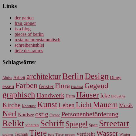
Links
der garten
frau gröner
is a blog
pieces of berlin
restauratorenstammtisch
schreibenistblei
tiefe des raums
Schlagwörter
Berlin
Design
architektur
Arbeit
Dinge
Abriss
Farben
Gegend
Flora
essen
fenster
Friedhof
graphisch
Häuser
Handwerk
Icke
Heim
Industrie
Kunst
Mauern
Licht
Kirche
Leben
Musik
Kontrast
Nerl
Personenbeförderung
ostig
Nordsee
Ostsee
Relikt
Schrift
Streetart
Spiegel
Sport
schatten
Tiere
Wasser
verdreht
Technik
tote Tiere
Winter
treppen
struktur