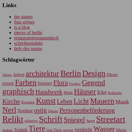
Links
der garten
frau gröner
is a blog
pieces of berlin
restauratorenstammtisch
schreibenistblei
tiefe des raums
Schlagwörter
Berlin
Design
architektur
Arbeit
Dinge
Abriss
Farben
Gegend
Flora
essen
fenster
Friedhof
graphisch
Häuser
Handwerk
Icke
Heim
Industrie
Kunst
Mauern
Licht
Kirche
Leben
Musik
Kontrast
Nerl
Personenbeförderung
ostig
Nordsee
Ostsee
Relikt
Schrift
Streetart
Spiegel
Sport
schatten
Tiere
Wasser
verdreht
Technik
tote Tiere
Winter
treppen
struktur