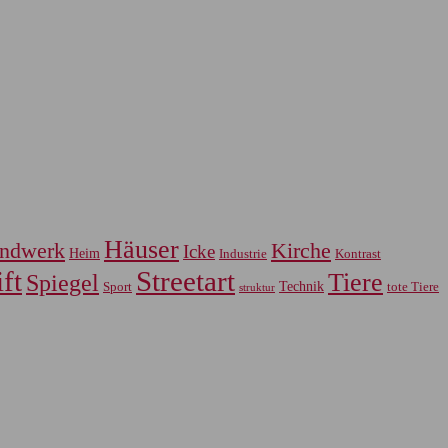
Häuser
ndwerk
Kirche
Icke
Heim
Industrie
Kontrast
ft
Streetart
Tiere
Spiegel
Sport
Technik
tote Tiere
struktur