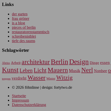
Links
der garten
frau gröner
is a blog
pieces of berlin
restauratorenstammtisch
schreibenistblei
tiefe des raums
Schlagwörter
Berlin
Design
architektur
essen
Arbeit
Dinge
Abriss
Kunst
Mauern
Nerl
Licht
Leben
o
Musik
Nordsee
Wasser
Witzig
verdreht
Winter
treppen
© 2026 föhnlinse | design: fortytwo.de
Startseite
Impressum
Datenschutzerklärung