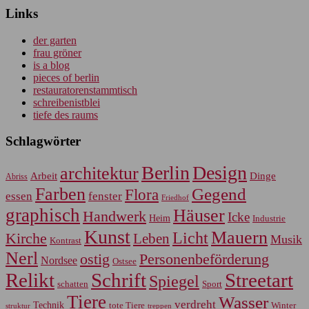
Links
der garten
frau gröner
is a blog
pieces of berlin
restauratorenstammtisch
schreibenistblei
tiefe des raums
Schlagwörter
Berlin
Design
architektur
Arbeit
Dinge
Abriss
Farben
Gegend
Flora
essen
fenster
Friedhof
graphisch
Häuser
Handwerk
Icke
Heim
Industrie
Kunst
Mauern
Licht
Kirche
Leben
Musik
Kontrast
Nerl
Personenbeförderung
ostig
Nordsee
Ostsee
Relikt
Schrift
Streetart
Spiegel
Sport
schatten
Tiere
Wasser
verdreht
Technik
tote Tiere
Winter
treppen
struktur