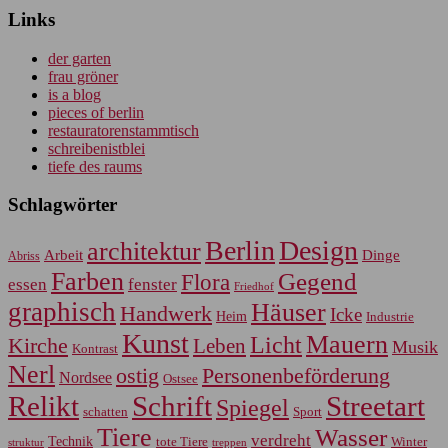
Links
der garten
frau gröner
is a blog
pieces of berlin
restauratorenstammtisch
schreibenistblei
tiefe des raums
Schlagwörter
Berlin
Design
architektur
Arbeit
Dinge
Abriss
Farben
Gegend
Flora
essen
fenster
Friedhof
graphisch
Häuser
Handwerk
Icke
Heim
Industrie
Kunst
Mauern
Licht
Kirche
Leben
Musik
Kontrast
Nerl
Personenbeförderung
ostig
Nordsee
Ostsee
Relikt
Schrift
Streetart
Spiegel
Sport
schatten
Tiere
Wasser
verdreht
Technik
tote Tiere
Winter
treppen
struktur