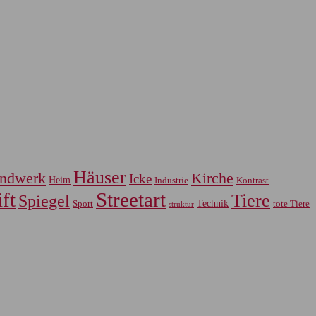
Häuser
ndwerk
Kirche
Icke
Heim
Industrie
Kontrast
ft
Streetart
Tiere
Spiegel
Sport
Technik
tote Tiere
struktur