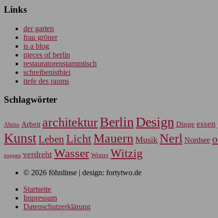
Links
der garten
frau gröner
is a blog
pieces of berlin
restauratorenstammtisch
schreibenistblei
tiefe des raums
Schlagwörter
Berlin
Design
architektur
essen
Arbeit
Dinge
Abriss
Kunst
Mauern
Nerl
Licht
Leben
o
Musik
Nordsee
Wasser
Witzig
verdreht
Winter
treppen
© 2026 föhnlinse | design: fortytwo.de
Startseite
Impressum
Datenschutzerklärung