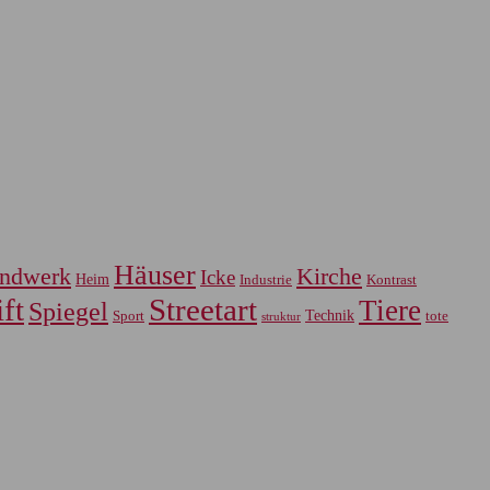
Häuser
ndwerk
Kirche
Icke
Heim
Industrie
Kontrast
ft
Streetart
Tiere
Spiegel
Sport
Technik
tote
struktur