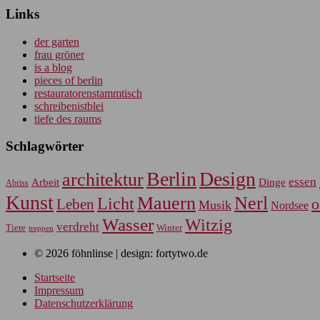
Links
der garten
frau gröner
is a blog
pieces of berlin
restauratorenstammtisch
schreibenistblei
tiefe des raums
Schlagwörter
Berlin
Design
architektur
essen
Arbeit
Dinge
Abriss
Kunst
Mauern
Nerl
Licht
Leben
o
Musik
Nordsee
Wasser
Witzig
verdreht
Tiere
Winter
treppen
© 2026 föhnlinse | design: fortytwo.de
Startseite
Impressum
Datenschutzerklärung