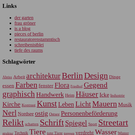
Links
der garten
frau gröner
is a blog
pieces of berlin
restauratorenstammtisch
schreibenistblei
tiefe des raums
Schlagwörter
Berlin
Design
architektur
Arbeit
Dinge
Abriss
Farben
Gegend
Flora
essen
fenster
Friedhof
graphisch
Häuser
Handwerk
Icke
Heim
Industrie
Kunst
Mauern
Licht
Kirche
Leben
Musik
Kontrast
Nerl
Personenbeförderung
ostig
Nordsee
Ostsee
Relikt
Schrift
Streetart
Spiegel
Sport
schatten
Tiere
Wasser
verdreht
Technik
tote Tiere
Winter
treppen
struktur