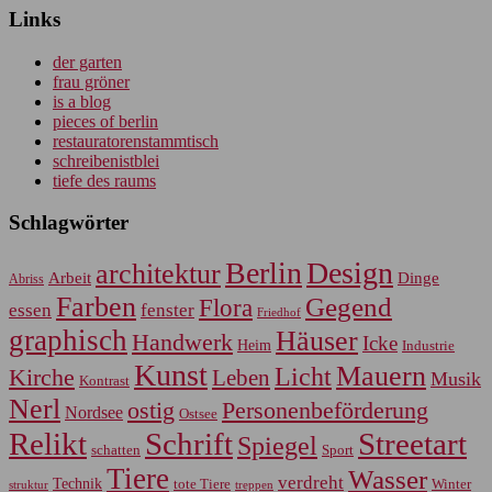
Links
der garten
frau gröner
is a blog
pieces of berlin
restauratorenstammtisch
schreibenistblei
tiefe des raums
Schlagwörter
Berlin
Design
architektur
Arbeit
Dinge
Abriss
Farben
Gegend
Flora
essen
fenster
Friedhof
graphisch
Häuser
Handwerk
Icke
Heim
Industrie
Kunst
Mauern
Licht
Kirche
Leben
Musik
Kontrast
Nerl
Personenbeförderung
ostig
Nordsee
Ostsee
Relikt
Schrift
Streetart
Spiegel
Sport
schatten
Tiere
Wasser
verdreht
Technik
tote Tiere
Winter
treppen
struktur