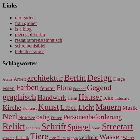
Links
der garten
frau gröner
is a blog
pieces of berlin
restauratorenstammtisch
schreibenistblei
tiefe des raums
Schlagwörter
Berlin
Design
architektur
Arbeit
Dinge
Abriss
Farben
Gegend
Flora
essen
fenster
Friedhof
graphisch
Häuser
Handwerk
Icke
Heim
Industrie
Kunst
Mauern
Licht
Kirche
Leben
Musik
Kontrast
Nerl
Personenbeförderung
ostig
Nordsee
Ostsee
Relikt
Schrift
Streetart
Spiegel
Sport
schatten
Tiere
Wasser
verdreht
Technik
tote Tiere
Winter
treppen
struktur