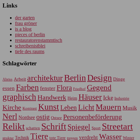
Links
der garten
frau gröner
is a blog
pieces of berlin
restauratorenstammtisch
schreibenistblei
tiefe des raums
Schlagwörter
Berlin
Design
architektur
Arbeit
Dinge
Abriss
Farben
Gegend
Flora
essen
fenster
Friedhof
graphisch
Häuser
Handwerk
Icke
Heim
Industrie
Kunst
Mauern
Licht
Kirche
Leben
Musik
Kontrast
Nerl
Personenbeförderung
ostig
Nordsee
Ostsee
Relikt
Schrift
Streetart
Spiegel
Sport
schatten
Tiere
Wasser
verdreht
Technik
tote Tiere
Winter
treppen
struktur