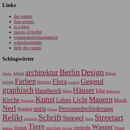
Links
der garten
frau gröner
is a blog
pieces of berlin
restauratorenstammtisch
schreibenistblei
tiefe des raums
Schlagwörter
Berlin
Design
architektur
Arbeit
Dinge
Abriss
Farben
Gegend
Flora
essen
fenster
Friedhof
graphisch
Häuser
Handwerk
Icke
Heim
Industrie
Kunst
Mauern
Licht
Kirche
Leben
Musik
Kontrast
Nerl
Personenbeförderung
ostig
Nordsee
Ostsee
Relikt
Schrift
Streetart
Spiegel
Sport
schatten
Tiere
Wasser
verdreht
Technik
tote Tiere
Winter
treppen
struktur