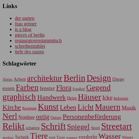
Links
der garten
frau gröner
is a blog
pieces of berlin
restauratorenstammtisch
schreibenistblei
tiefe des raums
Schlagwörter
Berlin
Design
architektur
Arbeit
Dinge
Abriss
Farben
Gegend
Flora
essen
fenster
Friedhof
graphisch
Häuser
Handwerk
Icke
Heim
Industrie
Kunst
Mauern
Licht
Kirche
Leben
Musik
Kontrast
Nerl
Personenbeförderung
ostig
Nordsee
Ostsee
Relikt
Schrift
Streetart
Spiegel
Sport
schatten
Tiere
Wasser
verdreht
Technik
tote Tiere
Winter
treppen
struktur