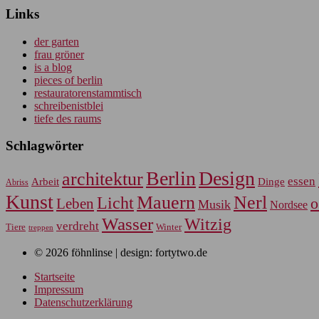
Links
der garten
frau gröner
is a blog
pieces of berlin
restauratorenstammtisch
schreibenistblei
tiefe des raums
Schlagwörter
Berlin
Design
architektur
essen
Arbeit
Dinge
Abriss
Kunst
Mauern
Nerl
Licht
Leben
o
Musik
Nordsee
Wasser
Witzig
verdreht
Tiere
Winter
treppen
© 2026 föhnlinse | design: fortytwo.de
Startseite
Impressum
Datenschutzerklärung