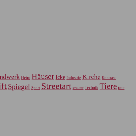
Häuser
ndwerk
Kirche
Icke
Heim
Industrie
Kontrast
ft
Streetart
Tiere
Spiegel
Sport
Technik
tote
struktur